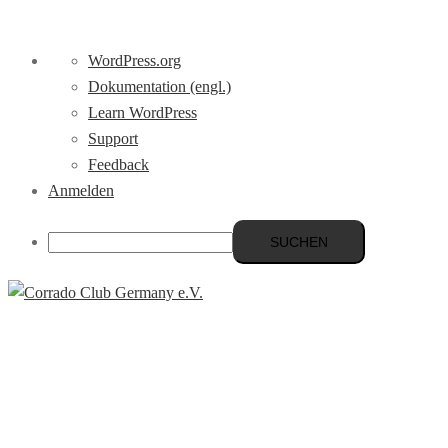
Über
WordPress.org
WordPress
Dokumentation (engl.)
Learn WordPress
Support
Feedback
Anmelden
Suchen
Zum
Inhalt
Menü
springen
umschalten