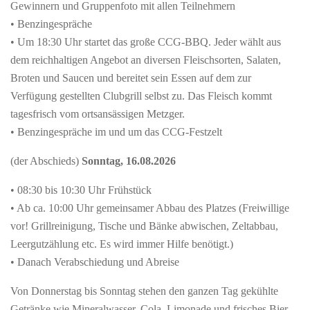
Gewinnern und Gruppenfoto mit allen Teilnehmern
• Benzingespräche
• Um 18:30 Uhr startet das große CCG-BBQ. Jeder wählt aus
dem reichhaltigen Angebot an diversen Fleischsorten, Salaten,
Broten und Saucen und bereitet sein Essen auf dem zur
Verfügung gestellten Clubgrill selbst zu. Das Fleisch kommt
tagesfrisch vom ortsansässigen Metzger.
• Benzingespräche im und um das CCG-Festzelt
(der Abschieds)
Sonntag, 16.08.2026
• 08:30 bis 10:30 Uhr Frühstück
• Ab ca. 10:00 Uhr gemeinsamer Abbau des Platzes (Freiwillige
vor! Grillreinigung, Tische und Bänke abwischen, Zeltabbau,
Leergutzählung etc. Es wird immer Hilfe benötigt.)
• Danach Verabschiedung und Abreise
Von Donnerstag bis Sonntag stehen den ganzen Tag gekühlte
Getränke wie Mineralwasser, Cola, Limonade und frisches Bier