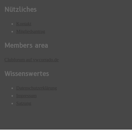
Nützliches
Kontakt
Mitgliedsantrag
Members area
Clubforum auf vwcorrado.de
Wissenswertes
Datenschutzerklärung
Impressum
Satzung