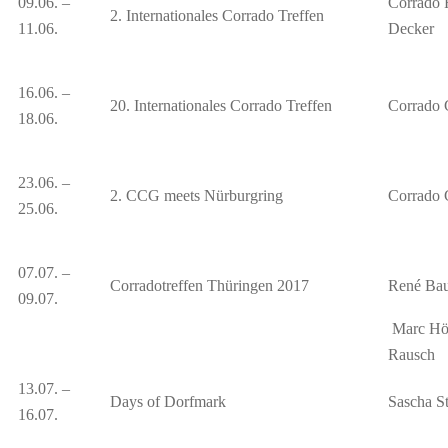
09.06. –
Corrado F
2. Internationales Corrado Treffen
11.06.
Decker
16.06. –
20. Internationales Corrado Treffen
Corrado 
18.06.
23.06. –
2. CCG meets Nürburgring
Corrado 
25.06.
07.07. –
Corradotreffen Thüringen 2017
René Baue
09.07.
Marc Höp
Rausch
13.07. –
Days of Dorfmark
Sascha S
16.07.