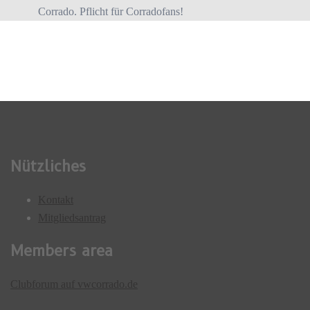
Corrado. Pflicht für Corradofans!
Nützliches
Kontakt
Mitgliedsantrag
Members area
Clubforum auf vwcorrado.de