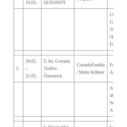
10.05.
QUESNOY
Chemin 
Ghissigni
59530 Le
Quesnoy,
France
29.05.
5. Int. Corrado
CorradoFamilia
Familien
3
–
Treffen
/ Mario Kößner
Agrariu
31.05.
Österreich
Almegg 1
4652
Steinerki
An Der T