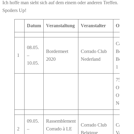
Ich hoffe man sieht sich auf dem einem oder anderen Treffen.
Spoilers Up!
Datum
Veranstaltung
Veranstalter
Ort
Camping 
08.05.
Bordermeet
Corrado Club
Beernink
1
–
2020
Nederland
Beernink
10.05.
1
7586RK
Overdink
Overijsse
Netherla
09.05.
Rassemblement
Corrado Club
Camping
2
–
Corrado à LE
Belgique
Vauban