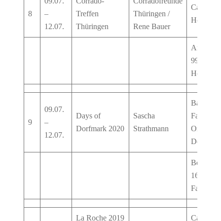
09.07.
Corrado-
Corradofreunde
Campingp
8
–
Treffen
Thüringen /
Hohenfel
12.07.
Thüringen
Rene Bauer
Am Staus
99448
Hohenfel
Bad
09.07.
Days of
Sascha
Fallingbo
9
–
Dorfmark 2020
Strathmann
Ortsteil
12.07.
Dorfmar
Becklinge
16, 2968
Fallingbo
La Roche 2019
Camping