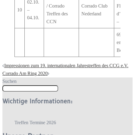
02.10.
/ Corrado
Corrado Club
Floreal –
10
–
Treffen des
Nederland
d’Houffal
04.10.
CCN
–
6980 La 
en-Arden
Belgien
Beitragsnavigation
Impressionen zum 19. internationalen Jahrestreffen des CCG e.V.
Corrado Am Ring 2020
Suchen
Wichtige Informationen:
Treffen Termine 2026