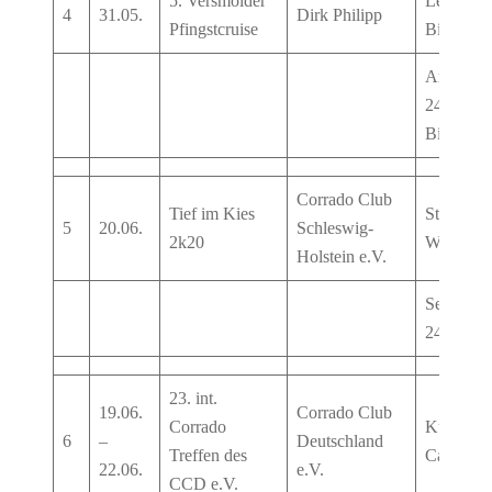
5. Versmolder
Lenkwer
4
31.05.
Dirk Philipp
Pfingstcruise
Bielefeld
Am Stadt
24, 3360
Bielefeld
Corrado Club
Tief im Kies
Steinpark
5
20.06.
Schleswig-
2k20
Warder
Holstein e.V.
Seehof 1,
24646 Wa
23. int.
19.06.
Corrado Club
Corrado
Kur-
6
–
Deutschland
Treffen des
Camping
22.06.
e.V.
CCD e.V.