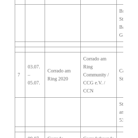
Braunsch
Str. 12, 
Bad
Ganders
Corrado am
03.07.
Ring
Corrado am
Camping
7
–
Community /
Ring 2020
Stahlhütt
05.07.
CCG e.V. /
CCN
Stahlhütt
an der B
53533 Do