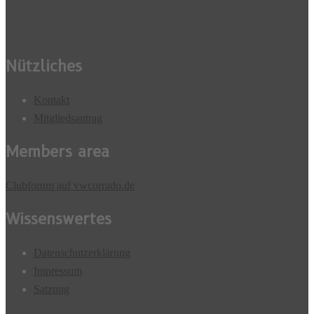
Nützliches
Kontakt
Mitgliedsantrag
Members area
Clubforum auf vwcorrado.de
Wissenswertes
Datenschutzerklärung
Impressum
Satzung